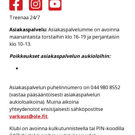
SOUL STUDIO
Treenaa 24/7
PALAUTUMINEN
A
siakaspalvelu:
Asiakaspalvelumme on avoinna
maanantaista torstaihin klo 16-19 ja perjantaisin
IWALL
klo 10-13.
Poikkeukset asiakaspalvelun aukioloihin:
Asiakaspalvelun puhelinnumero on 044 980 8552
(vastaa pääsääntöisesti asiakaspalvelun
aukioloaikoina). Muina aikoina
yhteydenotot ensisijaisesti sähköpostitse
varkaus@ole.fit
.
Klubi on avoinna kulkutunnisteella tai PIN-koodilla