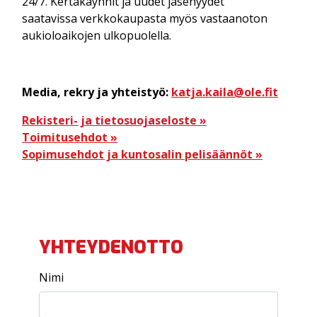
24/7. Kertakäynnit ja uudet jäsenyydet
saatavissa verkkokaupasta myös vastaanoton
aukioloaikojen ulkopuolella.
Media, rekry ja yhteistyö:
katja.kaila@ole.fit
Rekisteri- ja tietosuojaseloste »
Toimitusehdot »
Sopimusehdot ja kuntosalin pelisäännöt »
YHTEYDENOTTO
Nimi