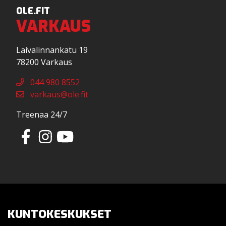
OLE.FIT
VARKAUS
Laivalinnankatu 19
78200 Varkaus
044 980 8552
varkaus@ole.fit
Treenaa 24/7
KUNTOKESKUKSET