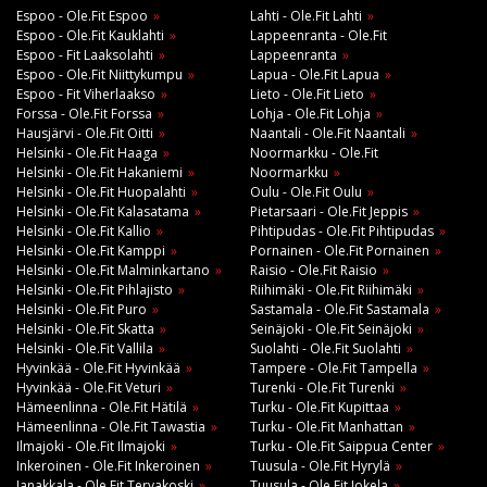
Espoo - Ole.Fit Espoo
Lahti - Ole.Fit Lahti
Espoo - Ole.Fit Kauklahti
Lappeenranta - Ole.Fit
Espoo - Fit Laaksolahti
Lappeenranta
Espoo - Ole.Fit Niittykumpu
Lapua - Ole.Fit Lapua
Espoo - Fit Viherlaakso
Lieto - Ole.Fit Lieto
Forssa - Ole.Fit Forssa
Lohja - Ole.Fit Lohja
Hausjärvi - Ole.Fit Oitti
Naantali - Ole.Fit Naantali
Helsinki - Ole.Fit Haaga
Noormarkku - Ole.Fit
Helsinki - Ole.Fit Hakaniemi
Noormarkku
Helsinki - Ole.Fit Huopalahti
Oulu - Ole.Fit Oulu
Helsinki - Ole.Fit Kalasatama
Pietarsaari - Ole.Fit Jeppis
Helsinki - Ole.Fit Kallio
Pihtipudas - Ole.Fit Pihtipudas
Helsinki - Ole.Fit Kamppi
Pornainen - Ole.Fit Pornainen
Helsinki - Ole.Fit Malminkartano
Raisio - Ole.Fit Raisio
Helsinki - Ole.Fit Pihlajisto
Riihimäki - Ole.Fit Riihimäki
Helsinki - Ole.Fit Puro
Sastamala - Ole.Fit Sastamala
Helsinki - Ole.Fit Skatta
Seinäjoki - Ole.Fit Seinäjoki
Helsinki - Ole.Fit Vallila
Suolahti - Ole.Fit Suolahti
Hyvinkää - Ole.Fit Hyvinkää
Tampere - Ole.Fit Tampella
Hyvinkää - Ole.Fit Veturi
Turenki - Ole.Fit Turenki
Hämeenlinna - Ole.Fit Hätilä
Turku - Ole.Fit Kupittaa
Hämeenlinna - Ole.Fit Tawastia
Turku - Ole.Fit Manhattan
Ilmajoki - Ole.Fit Ilmajoki
Turku - Ole.Fit Saippua Center
Inkeroinen - Ole.Fit Inkeroinen
Tuusula - Ole.Fit Hyrylä
Janakkala - Ole.Fit Tervakoski
Tuusula - Ole.Fit Jokela