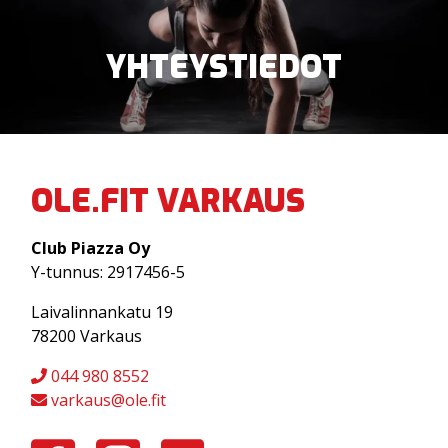
YHTEYSTIEDOT
OLE.FIT VARKAUS
YRITYSSOPIMUS
KUNTOSALI
Club Piazza Oy
Y-tunnus: 2917456-5
HYROX TRAINING CLUB
SPORTTISYNTTÄRIT
Laivalinnankatu 19
TILAUSTUNNIT JA TYHYPÄIVÄT
OHJATUT TUNNIT
78200 Varkaus
VIRTUAALITUNNIT
URHEILUSEURAT
044 980 8552
varkaus@ole.fit
VALMENNUS