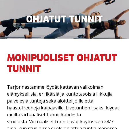
OHJATUT TUNNIT
MONIPUOLISET OHJATUT
YRITYSSOPIMUS
KUNTOSALI
TUNNIT
HYROX TRAINING CLUB
SPORTTISYNTTÄRIT
Tarjonnastamme löydät kattavan valikoiman
TILAUSTUNNIT JA TYHYPÄIVÄT
OHJATUT TUNNIT
elämyksellisiä, eri ikäisiä ja kuntotasoisia liikkujia
palvelevia tunteja sekä aloittelijoille että
haastetreenejä kaipaaville! Livetuntien lisäksi löydät
VIRTUAALITUNNIT
URHEILUSEURAT
meiltä virtuaaliset tunnit kahdesta
studiosta. Virtuaaliset tunnit ovat käytössäsi 24/7
VALMENNUS
aina, kun studioissa ei ole ohjattua tuntia menossa.