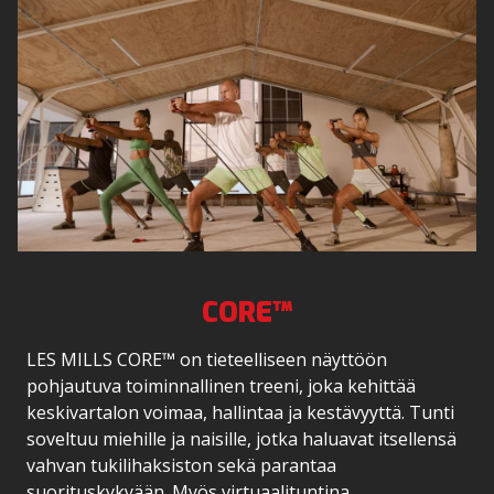
CORE™
LES MILLS CORE™ on tieteelliseen näyttöön
pohjautuva toiminnallinen treeni, joka kehittää
keskivartalon voimaa, hallintaa ja kestävyyttä. Tunti
soveltuu miehille ja naisille, jotka haluavat itsellensä
vahvan tukilihaksiston sekä parantaa
suorituskykyään. Myös virtuaalituntina.