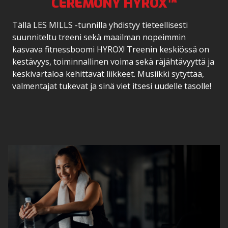
CEREMONY HYROX™
Tällä LES MILLS -tunnilla yhdistyy tieteellisesti
suunniteltu treeni sekä maailman nopeimmin
kasvava fitnessboomi HYROX! Treenin keskiössä on
kestävyys, toiminnallinen voima sekä räjähtävyyttä ja
keskivartaloa kehittävät liikkeet. Musiikki sytyttää,
valmentajat tukevat ja sinä viet itsesi uudelle tasolle!