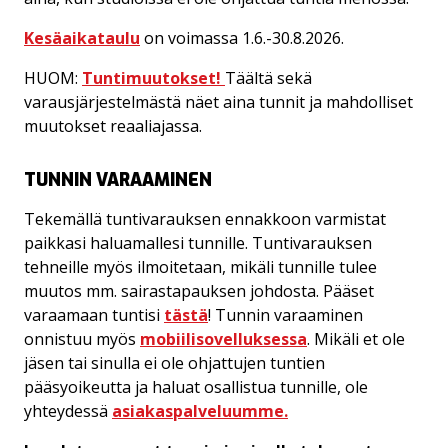
SOUL STUDIO
Kesäaikataulu
on voimassa 1.6.-30.8.2026.
PALAUTUMINEN
HUOM:
Tuntimuutokset!
Täältä sekä
varausjärjestelmästä näet aina tunnit ja mahdolliset
muutokset reaaliajassa.
IWALL
TUNNIN VARAAMINEN
Tekemällä tuntivarauksen ennakkoon varmistat
paikkasi haluamallesi tunnille. Tuntivarauksen
tehneille myös ilmoitetaan, mikäli tunnille tulee
muutos mm. sairastapauksen johdosta. Pääset
varaamaan tuntisi
tästä
! Tunnin varaaminen
onnistuu myös
mobiilisovelluksessa
. Mikäli et ole
jäsen tai sinulla ei ole ohjattujen tuntien
pääsyoikeutta ja haluat osallistua tunnille, ole
yhteydessä
asiakaspalveluumme.