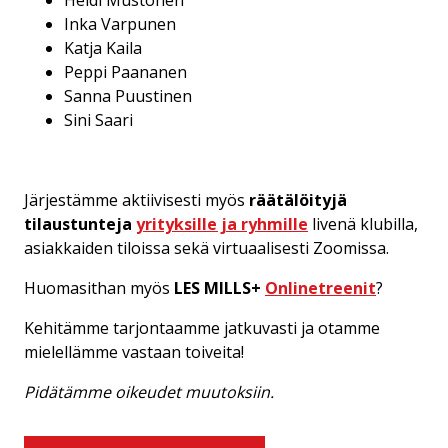
Heidi Mustonen
Inka Varpunen
Katja Kaila
Peppi Paananen
Sanna Puustinen
Sini Saari
Järjestämme aktiivisesti myös
räätälöityjä
tilaustunteja
yrityksille ja ryhmille
livenä klubilla,
asiakkaiden tiloissa sekä virtuaalisesti Zoomissa.
Huomasithan myös
LES MILLS+
Onlinetreenit
?
Kehitämme tarjontaamme jatkuvasti ja otamme
mielellämme vastaan toiveita!
Pidätämme oikeudet muutoksiin.