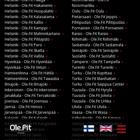
Helsinki - Ole.Fit Hakaniemi
Noormarkku
Helsinki - Ole.Fit Huopalahti
Oulu - Ole.Fit Oulu
Helsinki - Ole.Fit Kalasatama
Pietarsaari - Ole.Fit Jeppis
Helsinki - Ole.Fit Kallio
Pihtipudas - Ole.Fit Pihtipudas
Helsinki - Ole.Fit Kamppi
Pornainen - Ole.Fit Pornainen
Helsinki - Ole.Fit Malminkartano
Raisio - Ole.Fit Raisio
Helsinki - Ole.Fit Pihlajisto
Riihimäki - Ole.Fit Riihimäki
Helsinki - Ole.Fit Puro
Sastamala - Ole.Fit Sastamala
Helsinki - Ole.Fit Skatta
Seinäjoki - Ole.Fit Seinäjoki
Helsinki - Ole.Fit Vallila
Suolahti - Ole.Fit Suolahti
Hyvinkää - Ole.Fit Hyvinkää
Tampere - Ole.Fit Tampella
Hyvinkää - Ole.Fit Veturi
Turenki - Ole.Fit Turenki
Hämeenlinna - Ole.Fit Hätilä
Turku - Ole.Fit Kupittaa
Hämeenlinna - Ole.Fit Tawastia
Turku - Ole.Fit Manhattan
Ilmajoki - Ole.Fit Ilmajoki
Turku - Ole.Fit Saippua Center
Inkeroinen - Ole.Fit Inkeroinen
Tuusula - Ole.Fit Hyrylä
Janakkala - Ole.Fit Tervakoski
Tuusula - Ole.Fit Jokela
Joensuu - Ole.Fit Joensuu
Tuusula - Ole.Fit Urkka
Jämsä - Ole.Fit Himos
Ulvila - Ole.Fit Ulvila
Järvenpää - Ole.Fit Järvenpää
Vaasa - Ole.Fit Wasa
Kalajoki - Ole.Fit Kalajoki
Valkeakoski - Ole.Fit Kanava
Kangasala - Ole.Fit Kangasala
Vantaa - Ole.Fit Martinlaakso
Kerava - Ole.Fit Kerava
Vantaa - Ole.Fit Porttipuisto
Kerava - Ole.Fit Savio
Vantaa - Ole.Fit Ärrävaara