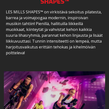
SHAPES™
LES MILLS SHAPES™ on virkistävä sekoitus pilatesta,
barrea ja voimajoogaa modernin, inspiroivan
musiikin tahtiin! Pienillä, hallituilla liikkeillä
muokkaat, kiinteytät ja vahvistat kehon kaikkia
suuria lihasryhmiä, parannat kehon linjausta ja lisäät
liikkuvuuttasi. Tunnin intensiteetti on lempeä, mutta
harjoitusvaikutus erittäin tehokas ja kihelmöivän
poltteleva!