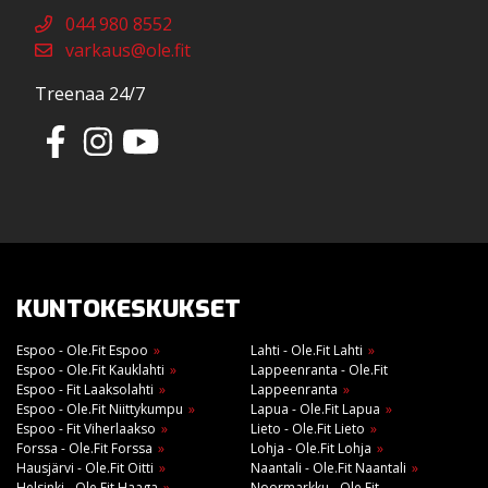
044 980 8552
varkaus@ole.fit
Treenaa 24/7
KUNTOKESKUKSET
Espoo - Ole.Fit Espoo
Lahti - Ole.Fit Lahti
Espoo - Ole.Fit Kauklahti
Lappeenranta - Ole.Fit
Espoo - Fit Laaksolahti
Lappeenranta
Espoo - Ole.Fit Niittykumpu
Lapua - Ole.Fit Lapua
Espoo - Fit Viherlaakso
Lieto - Ole.Fit Lieto
Forssa - Ole.Fit Forssa
Lohja - Ole.Fit Lohja
Hausjärvi - Ole.Fit Oitti
Naantali - Ole.Fit Naantali
Helsinki - Ole.Fit Haaga
Noormarkku - Ole.Fit