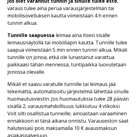
Jos olet varannut tunnin ja sinulle tulee este
,
varaus tulee aina perua varausjärjestelmän tai
mobiilisovelluksen kautta viimeistään 4 h ennen
tunnin alkua.
Tunnille saapuessa
leimaa aina itsesi sisälle
leimausnäytöllä tai mobiiliapin kautta. Tunnille tulee
saapua viimeistään 5 min ennen tunnin alkua. Mikäli
tunnille on jonoa, etkä ole lunastanut varattua
paikkaasi tähän mennessä, tuntipaikka luovutetaan
jonossa olevalle.
Mikäli et saavu varatulle tunnille tai leimaus jää
tekemättä, automatisoitu järjestelmä lähettää sinulle
huomautusviestin. Jos huomautuksia tulee 28 päivän
sisällä 2, varausmahdollisuus lukkiutuu 4 viikoksi.
Voit silti osallistua tunneille, ainoastaan varaaminen
ennakkoon ei tänä aikana onnistu. Varauseston saat
halutessasi pois maksamalla 10 € avausmaksun
asiakaspalveluun.