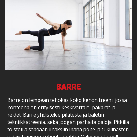
BARRE
Barre on lempeän tehokas koko kehon treeni, jossa
kohteena on erityisesti keskivartalo, pakarat ja
reidet. Barre yhdistelee pilatesta ja baletin
tekniikkatreeniä, sekä joogan parhaita paloja. Pitkillä
toistoilla saadaan lihaksiin ihana polte ja tukilihasten
vahvistuminen kohentaa ryhtiä. Välineinä tunnilla